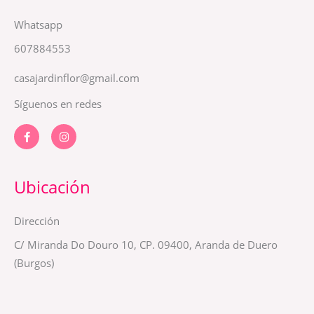
Whatsapp
607884553
casajardinflor@gmail.com
Síguenos en redes
F
I
a
n
c
s
e
t
b
a
o
g
Ubicación
o
r
k
a
-
m
Dirección
f
C/ Miranda Do Douro 10, CP. 09400, Aranda de Duero
(Burgos)