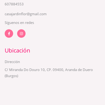
607884553
casajardinflor@gmail.com
Síguenos en redes
F
I
a
n
c
s
e
t
b
a
o
g
Ubicación
o
r
k
a
-
m
Dirección
f
C/ Miranda Do Douro 10, CP. 09400, Aranda de Duero
(Burgos)