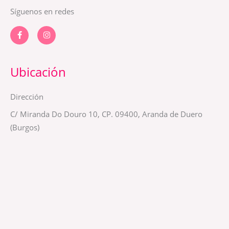
Síguenos en redes
F
I
a
n
c
s
e
t
b
a
o
g
Ubicación
o
r
k
a
-
m
Dirección
f
C/ Miranda Do Douro 10, CP. 09400, Aranda de Duero
(Burgos)